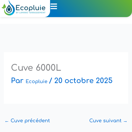
Aller
au
contenu
Cuve 6000L
Par
/
20 octobre 2025
Ecopluie
←
Cuve précédent
Cuve suivant
→